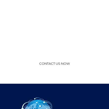
Request a Call Back
Vivamus aliquam, lectus eget dictum vulputate,
purus tellus rhoncus diam, at the faucibus mi arcu
vitae tortor corper viverra corper viverra.
Call (888) 123 - 4567
CONTACT US NOW